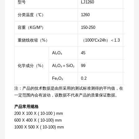
型号
LJ1260
LJ140
分类温度（℃）
1260
1400
容重（KG/M³）
150-250
150-25
重烧线收缩（%）
（1000℃x24h）＜1.3
（115
Al₂O₃
45
52
化学成分（%）
Al₂O₃＋SiO₂
99
99
Fe₂O₃
0.2
0.2
注：产品的技术数据是由所采用的测试标准测得的平均值，在
一定范围内会有波动，该数据不代表产品的质量保证数据。
产品常用规格
200 X 100 X ( 10-100 ) mm
600 X 400 X ( 10-100) mm
1000 X 500 X ( 10-100) mm